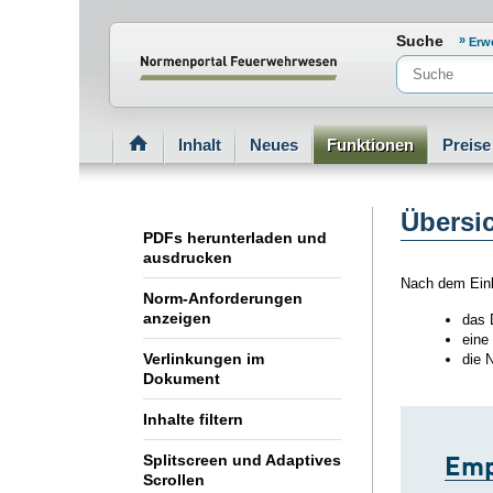
Normenportal Barrierefreiheit
Suche
Erw
Inhalt
Neues
Funktionen
Preis
Übersi
PDFs herunterladen und
ausdrucken
Nach dem Einl
Norm-Anforderungen
anzeigen
das 
eine
Verlinkungen im
die 
Dokument
Inhalte filtern
Emp
Splitscreen und Adaptives
Scrollen