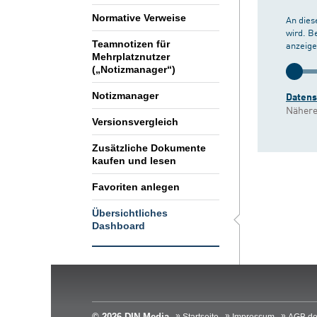
Normative Verweise
An dies
wird. B
Teamnotizen für
anzeige
Mehrplatznutzer
(„Notizmanager“)
Notizmanager
Daten
Nähere
Versionsvergleich
Zusätzliche Dokumente
kaufen und lesen
Favoriten anlegen
Übersichtliches
Dashboard
© 2026 DIN Media