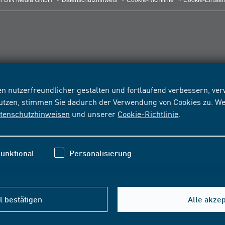
r DIN Media GmbH
Datenschutzhinweis
Cookie-Richtlinie
Cookie-Einstel
n nutzerfreundlicher gestalten und fortlaufend verbessern, v
nutzen, stimmen Sie dadurch der Verwendung von Cookies zu. We
tenschutzhinweisen
und unserer
Cookie-Richtlinie
.
unktional
Personalisierung
 bestätigen
Alle akze