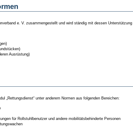
ormen
band e. V. zusammengestellt und wird ständig mit dessen Unterstützung we
gen)
rundstücken)
deren Ausrüstung)
l „Rettungsdienst“ unter anderem Normen aus folgenden Bereichen:
n
gen für Rollstuhlbenutzer und andere mobilitätsbehinderte Personen
ttungswachen