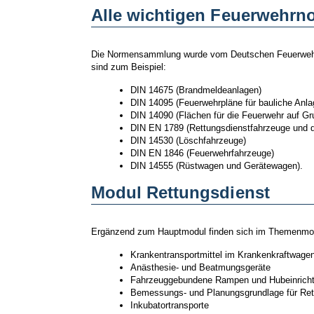
Alle wichtigen Feuerwehrn
Die Normensammlung wurde vom Deutschen Feuerwehrver
sind zum Beispiel:
DIN 14675 (Brandmeldeanlagen)
DIN 14095 (Feuerwehrpläne für bauliche Anla
DIN 14090 (Flächen für die Feuerwehr auf G
DIN EN 1789 (Rettungsdienstfahrzeuge und 
DIN 14530 (Löschfahrzeuge)
DIN EN 1846 (Feuerwehrfahrzeuge)
DIN 14555 (Rüstwagen und Gerätewagen).
Modul Rettungsdienst
Ergänzend zum Hauptmodul finden sich im Themenmodu
Krankentransportmittel im Krankenkraftwage
Anästhesie- und Beatmungsgeräte
Fahrzeuggebundene Rampen und Hubeinrichtun
Bemessungs- und Planungsgrundlage für Re
Inkubatortransporte